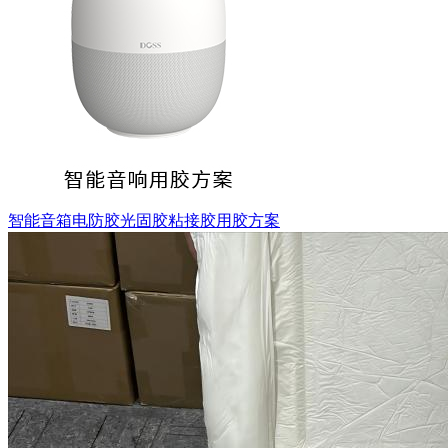
智能音箱电防胶光固胶粘接胶用胶方案