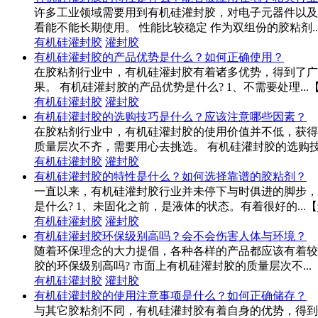
许多工业领域需要用到有机硅灌封胶，对电子元器件以及
看能不能长期使用。 性能比较稳定 作为双组份的胶粘剂..
有机硅灌封胶
灌封胶
有机硅灌封胶的产品优势是什么？如何正确使用？
在胶粘剂行业中，有机硅灌封胶有着诸多优势，得到了广
果。 有机硅灌封胶的产品优势是什么? 1、不需要处理...
有机硅灌封胶
灌封胶
有机硅灌封胶的选购技巧是什么？应该注意哪些因素？
在胶粘剂行业中，有机硅灌封胶的使用价值并不低，获得
质量层次不齐，需要用心去挑选。 有机硅灌封胶的选购技巧
有机硅灌封胶
灌封胶
有机硅灌封胶的特性是什么？如何选择靠谱的胶粘剂？
一直以来，有机硅灌封胶行业并未停下与时俱进的脚步，
是什么? 1、未固化之前，是液体的状态。有着很好的...
【
有机硅灌封胶
灌封胶
有机硅灌封胶环保级别高吗？会不会伤害人体与环境？
随着环保理念的大力提倡，各种各样的产品都应该有着较
胶的环保级别高吗? 市面上有机硅灌封胶的质量层次不...
有机硅灌封胶
灌封胶
有机硅灌封胶的使用注意事项是什么？如何正确储存？
与其它胶粘剂不同，有机硅灌封胶有着自身的优势，得到