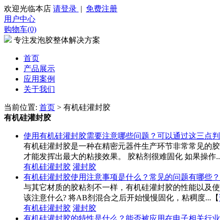
欢迎光临本店
请登录
|
免费注册
用户中心
购物车(0)
专注发泡胶整体解决方案
首页
产品展示
应用案例
关于我们
当前位置:
首页
> 有机硅灌封胶
有机硅灌封胶
使用有机硅灌封胶需要注意哪些问题？可以通过这三点判
有机硅灌封胶是一种在精密元器件生产环节非常常见的胶
才能发挥出最大的粘接效果。 胶粘剂很难固化 如果操作..
有机硅灌封胶
灌封胶
有机硅灌封胶使用注意事项是什么？常见的问题有哪些？
与其它材质的胶粘剂不一样，有机硅灌封胶的性能以及使
该注意什么? 将AB剂混合之后开始慢慢固化，粘稠度...
【
有机硅灌封胶
灌封胶
有机硅灌封胶的特性是什么？能否被应用在电子相关行业