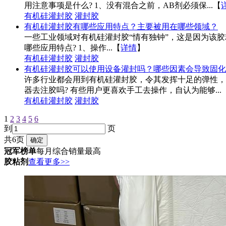
用注意事项是什么? 1、没有混合之前，AB剂必须保...
【
有机硅灌封胶
灌封胶
有机硅灌封胶有哪些应用特点？主要被用在哪些领域？
一些工业领域对有机硅灌封胶“情有独钟”，这是因为该
哪些应用特点? 1、操作...
【
详情
】
有机硅灌封胶
灌封胶
有机硅灌封胶可以使用设备灌封吗？哪些因素会导致固化
许多行业都会用到有机硅灌封胶，令其发挥十足的弹性，
器去注胶吗? 有些用户更喜欢手工去操作，自认为能够...
有机硅灌封胶
灌封胶
1
2
3
4
5
6
到
页
共6页
冠军榜单
每月综合销量最高
胶粘剂
查看更多>>