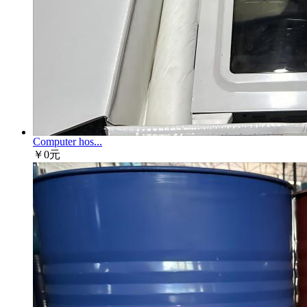
Computer hos...
￥0元