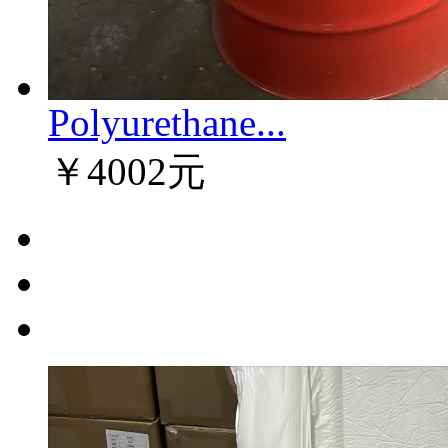
Polyurethane...
￥4002元