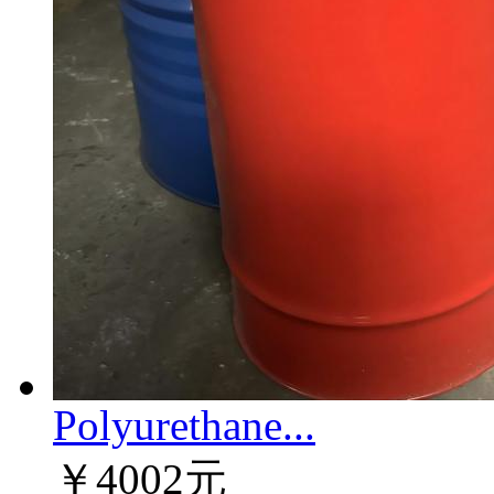
Polyurethane...
￥4002元