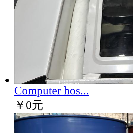
Computer hos...
￥0元