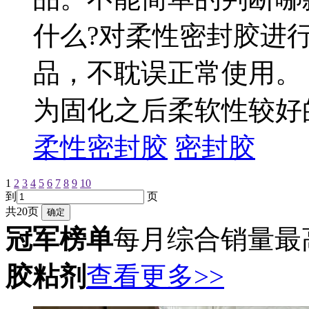
什么?对柔性密封胶进
品，不耽误正常使用。 
为固化之后柔软性较好的.
柔性密封胶
密封胶
1
2
3
4
5
6
7
8
9
10
到
页
共20页
冠军榜单
每月综合销量最
胶粘剂
查看更多>>