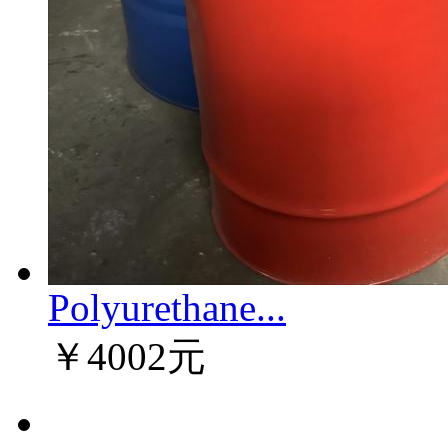
Polyurethane...
￥4002元