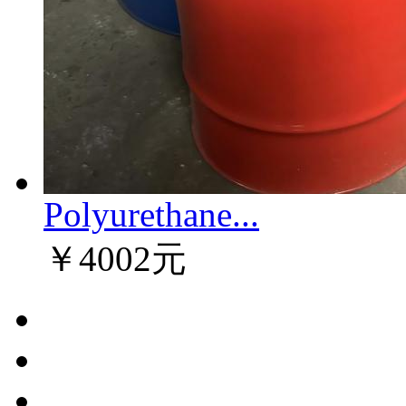
Polyurethane...
￥4002元