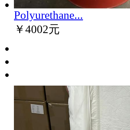
Polyurethane...
￥4002元