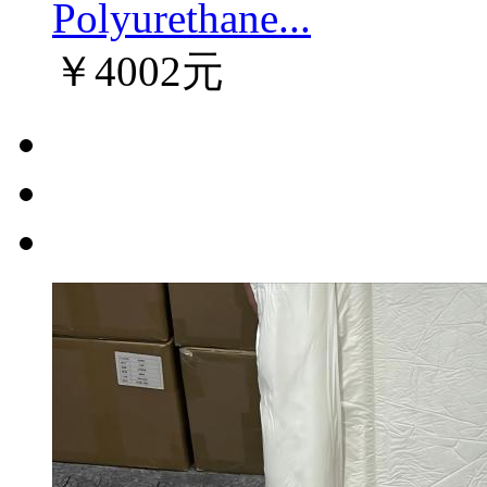
Polyurethane...
￥4002元