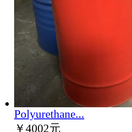
Polyurethane...
￥4002元