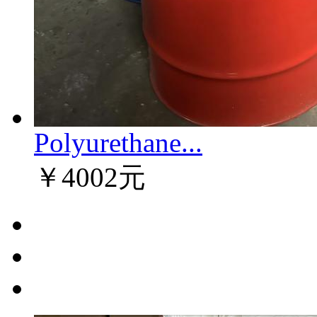
Polyurethane...
￥4002元